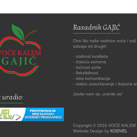
Rasadnik GAJIĆ
Ono što naše sadnice voća i naš
izdvaja od drugih:
- stalnost kvaliteta
- čistoća semena
- tačnost sorte
- fleksibilnost
- laka komunikacija
- stalno usavršavanje i dopuna 
Javite nam se, uverite se!
 uradio:
Copyright © 2016 VOĆE KALEM
Website Design by
KODVEL