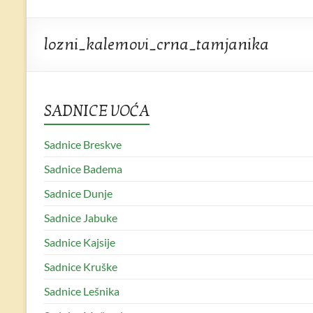
Sadnice
Rasadnik
lozni_kalemovi_crna_tamjanika
Gajić
Vrhunske
SADNICE VOĆA
voćne
sadnice
Sadnice Breskve
u
Rasadniku
Sadnice Badema
Gajić
Sadnice Dunje
Sadnice Jabuke
Sadnice Kajsije
Sadnice Kruške
Sadnice Lešnika