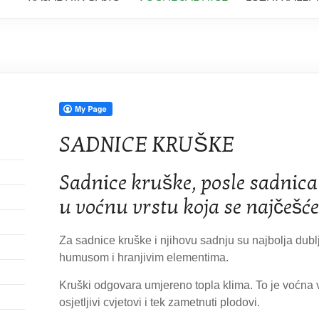
SADNICE KRUŠKE
Sadnice kruške, posle sadnica 
u voćnu vrstu koja se najčešće 
Za sadnice kruške i njihovu sadnju su najbolja dublj
humusom i hranjivim elementima.
Kruški odgovara umjereno topla klima. To je voćna 
osjetljivi cvjetovi i tek zametnuti plodovi.