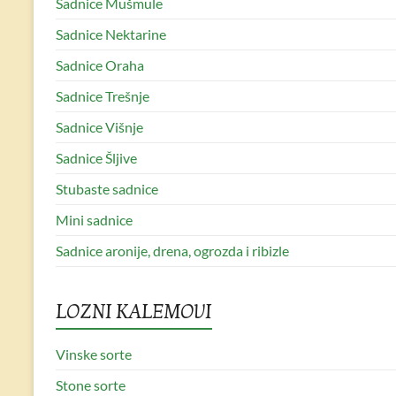
Sadnice Mušmule
Sadnice Nektarine
Sadnice Oraha
Sadnice Trešnje
Sadnice Višnje
Sadnice Šljive
Stubaste sadnice
Mini sadnice
Sadnice aronije, drena, ogrozda i ribizle
LOZNI KALEMOVI
Vinske sorte
Stone sorte