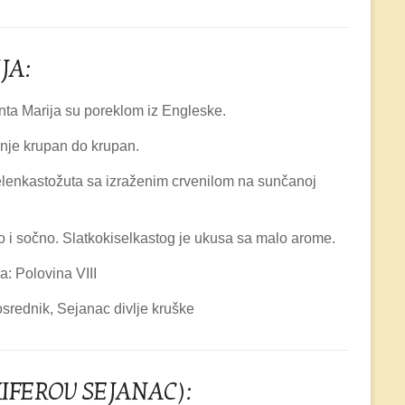
JA:
ta Marija su poreklom iz Engleske.
dnje krupan do krupan.
elenkastožuta sa izraženim crvenilom na sunčanoj
o i sočno. Slatkokiselkastog je ukusa sa malo arome.
a: Polovina VIII
srednik, Sejanac divlje kruške
KIFEROV SEJANAC):