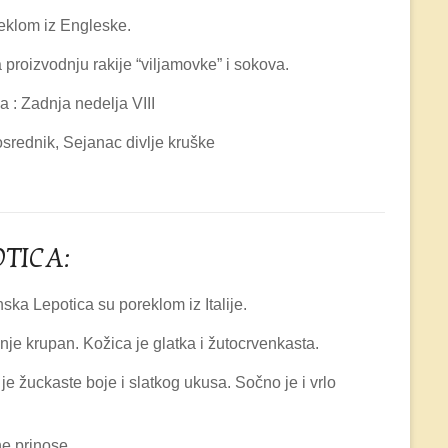
reklom iz Engleske.
a proizvodnju rakije “viljamovke” i sokova.
 : Zadnja nedelja VIII
srednik, Sejanac divlje kruške
OTICA:
ka Lepotica su poreklom iz Italije.
nje krupan. Kožica je glatka i žutocrvenkasta.
e žuckaste boje i slatkog ukusa. Sočno je i vrlo
e prinose.