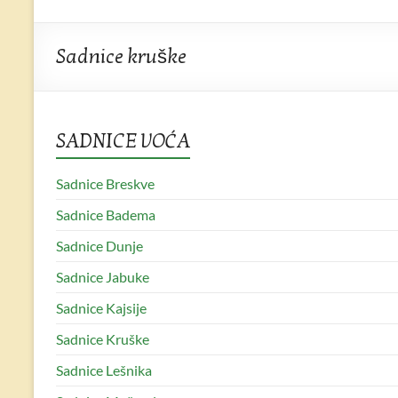
Sadnice
Rasadnik
Sadnice kruške
Gajić
Vrhunske
SADNICE VOĆA
voćne
sadnice
Sadnice Breskve
u
Rasadniku
Sadnice Badema
Gajić
Sadnice Dunje
Sadnice Jabuke
Sadnice Kajsije
Sadnice Kruške
Sadnice Lešnika