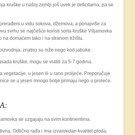
a kruške u našoj zemlji još uvek je deficitarna, pa se
i prerađeni u vidu sokova, džemova, a ponajviše za
vu svrhu se najčešće koristi sorta kruške Viljamovka
ko na domaćem tako i na stranom tržištu.
oizvodnja, znatno su niže nego kod jabuke.
sada kruške, mogu se vratiti za 5-7 godina.
a vegetacije, u jesen ili u rano proljeće. Preporučuje
dnice se u jesen mnogo bolje primaju nego u proleće.
A:
jamovka se uzgajaju na svim kontinentima.
tivna. Odlično rađa i ima izvanredan kvalitet ploda.