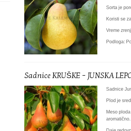
Sorta je po
Koristi se z
Vreme zrenja
Podloga: Po
Sadnice KRUŠKE – JUNSKA LEP
Sadnice Juns
Plod je sred
Meso ploda j
aromatično.
Daje redovn