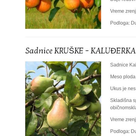
Vreme zrenj
Podloga: D
Sadnice KRUŠKE – KALUĐERKA
Sadnice Kal
Meso ploda 
Ukus je nes
Skladišna s
običnomskla
Vreme zrenj
Podloga: D