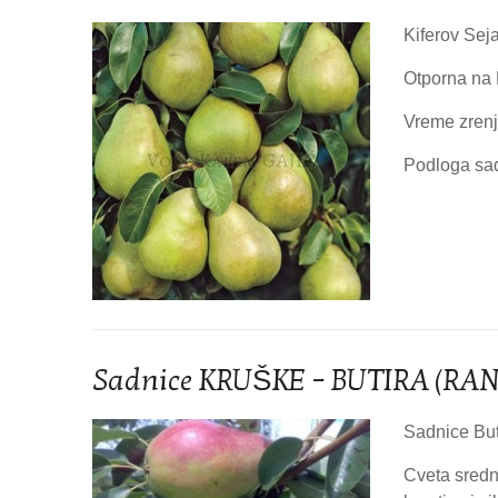
Kiferov Sej
Otporna na 
Vreme zrenj
Podloga sad
Sadnice KRUŠKE – BUTIRA (RA
Sadnice Butir
Cveta sredn