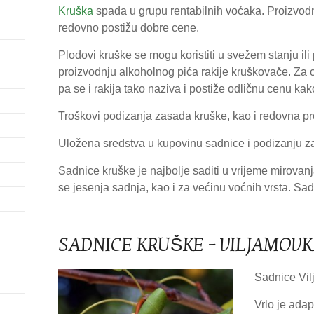
Kruška
spada u grupu rentabilnih voćaka. Proizvodnj
redovno postižu dobre cene.
Plodovi kruške se mogu koristiti u svežem stanju il
proizvodnju alkoholnog pića rakije kruškovače. Za o
pa se i rakija tako naziva i postiže odličnu cenu ka
Troškovi podizanja zasada kruške, kao i redovna pr
Uložena sredstva u kupovinu sadnice i podizanju za
Sadnice kruške je najbolje saditi u vrijeme mirovanj
se jesenja sadnja, kao i za većinu voćnih vrsta. Sa
SADNICE KRUŠKE – VILJAMOVK
Sadnice Vil
Vrlo je adap