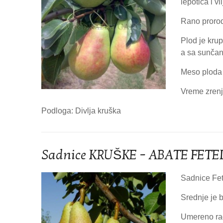
lepotica i v
Rano prorod
Plod je krup
a sa sunčan
Meso ploda j
Vreme zrenj
Podloga: Divlja kruška
Sadnice KRUŠKE – ABATE FETEL
Sadnice Fet
Srednje je b
Umereno rađ