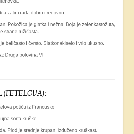
iljamovka.
i a zatim rađa dobro i redovno.
an. Pokožica je glatka i nežna. Boja je zelenkastožuta,
e strane ružičasta.
e beličasto i čvrsto. Slatkonakiselo i vrlo ukusno.
a: Druga polovina VII
 (FETELOVA):
elova potiču iz Francuske.
ujna sorta kruške.
a. Plod je srednje krupan, izduženo kruškast.