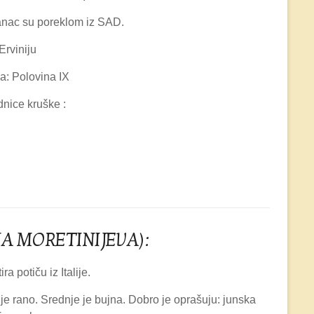
anac su poreklom iz SAD.
Erviniju
a: Polovina IX
nice kruške :
NA MORETINIJEVA):
a potiču iz Italije.
je rano. Srednje je bujna. Dobro je oprašuju: junska