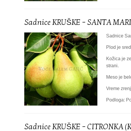
Sadnice KRUŠKE – SANTA MARI
Sadnice San
Plod je sre
Kožica je z
strani.
Meso je bel
Vreme zrenj
Podloga: Po
Sadnice KRUŠKE – CITRONKA (