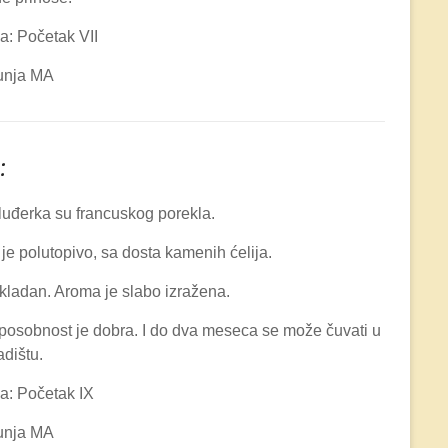
a: Početak VII
unja MA
:
uđerka su francuskog porekla.
je polutopivo, sa dosta kamenih ćelija.
kladan. Aroma je slabo izražena.
posobnost je dobra. I do dva meseca se može čuvati u
dištu.
a: Početak IX
unja MA