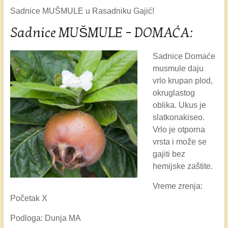
Sadnice MUŠMULE u Rasadniku Gajić!
Sadnice MUŠMULE – DOMAĆA:
Sadnice Domaće
musmule daju
vrlo krupan plod,
okruglastog
oblika. Ukus je
slatkonakiseo.
Vrlo je otporna
vrsta i može se
gajiti bez
hemijske zaštite.
Vreme zrenja:
Početak X
Podloga: Dunja MA