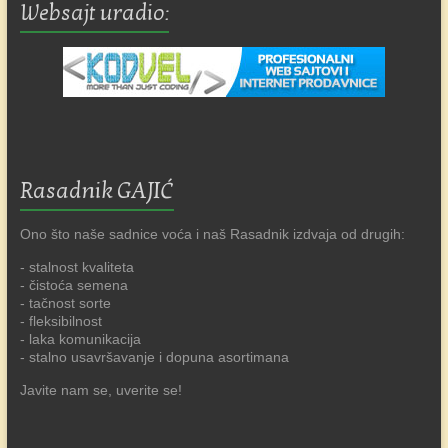
Websajt uradio:
Rasadnik GAJIĆ
Ono što naše sadnice voća i naš Rasadnik izdvaja od drugih:
- stalnost kvaliteta
- čistoća semena
- tačnost sorte
- fleksibilnost
- laka komunikacija
- stalno usavršavanje i dopuna asortimana
Javite nam se, uverite se!