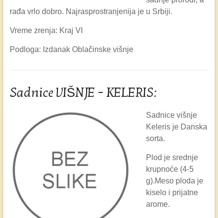
rađa vrlo dobro. Najrasprostranjenija je u Srbiji.
Vreme zrenja: Kraj VI
Podloga: Izdanak Oblačinske višnje
Sadnice VIŠNJE – KELERIS:
Sadnice višnje
Keleris je Danska
sorta.
Plod je srednje
krupnoće (4-5
g).Meso ploda je
kiselo i prijatne
arome.