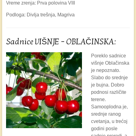
Vreme zrenja: Prva polovina VIII
Podloga: Divlja trešnja, Magriva
Sadnice VIŠNJE – OBLAČINSKA:
Poreklo sadnice
višnje Oblačinska
je nepoznato.
Slabo do srednje
je bujna. Dobro
podnosi različite
terene.
Samooplodna je,
srednje ranog
cvetanja, u trećoj
godini posle
sadnje prorodi, a