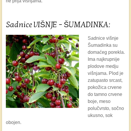
ne prija višnjama.
Sadnice VIŠNJE – ŠUMADINKA:
Sadnice višnje
Šumadinka su
domaćeg porekla.
Ima najkrupnije
plodove medju
višnjama. Plod je
zatupasto srcast,
pokožica crvene
do tamno crvene
boje, meso
polučvrsto, sočno
ukusno, sok
obojen.