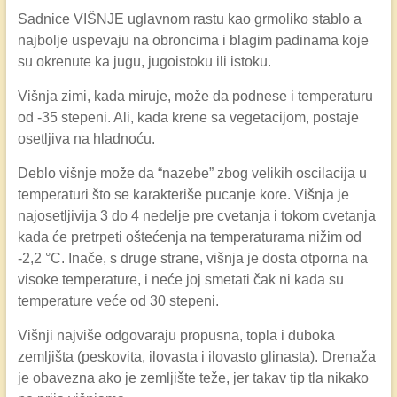
Sadnice VIŠNJE uglavnom rastu kao grmoliko stablo a
najbolje uspevaju na obroncima i blagim padinama koje
su okrenute ka jugu, jugoistoku ili istoku.
Višnja zimi, kada miruje, može da podnese i temperaturu
od -35 stepeni. Ali, kada krene sa vegetacijom, postaje
osetljiva na hladnoću.
Deblo višnje može da “nazebe” zbog velikih oscilacija u
temperaturi što se karakteriše pucanje kore. Višnja je
najosetljivija 3 do 4 nedelje pre cvetanja i tokom cvetanja
kada će pretrpeti oštećenja na temperaturama nižim od
-2,2 °C. Inače, s druge strane, višnja je dosta otporna na
visoke temperature, i neće joj smetati čak ni kada su
temperature veće od 30 stepeni.
Višnji najviše odgovaraju propusna, topla i duboka
zemljišta (peskovita, ilovasta i ilovasto glinasta). Drenaža
je obavezna ako je zemljište teže, jer takav tip tla nikako