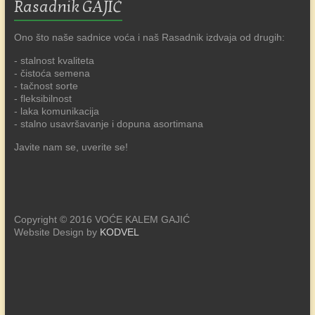
Rasadnik GAJIĆ
Ono što naše sadnice voća i naš Rasadnik izdvaja od drugih:
- stalnost kvaliteta
- čistoća semena
- tačnost sorte
- fleksibilnost
- laka komunikacija
- stalno usavršavanje i dopuna asortimana
Javite nam se, uverite se!
Copyright © 2016 VOĆE KALEM GAJIĆ
Website Design by
KODVEL