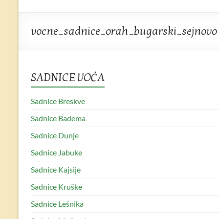
Sadnice
Rasadnik
vocne_sadnice_orah_bugarski_sejnovo
Gajić
Vrhunske
SADNICE VOĆA
voćne
sadnice
Sadnice Breskve
u
Rasadniku
Sadnice Badema
Gajić
Sadnice Dunje
Sadnice Jabuke
Sadnice Kajsije
Sadnice Kruške
Sadnice Lešnika