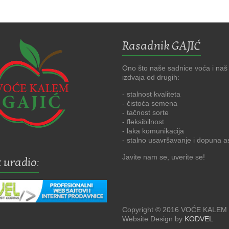
Rasadnik GAJIĆ
Ono što naše sadnice voća i naš
izdvaja od drugih:
- stalnost kvaliteta
- čistoća semena
- tačnost sorte
- fleksibilnost
- laka komunikacija
- stalno usavršavanje i dopuna 
Javite nam se, uverite se!
 uradio:
Copyright © 2016 VOĆE KALEM
Website Design by
KODVEL