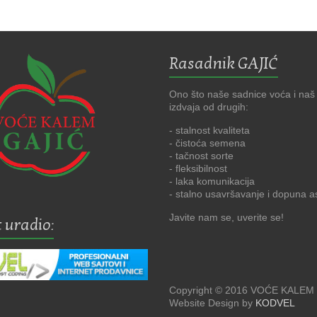
Rasadnik GAJIĆ
Ono što naše sadnice voća i naš
izdvaja od drugih:
- stalnost kvaliteta
- čistoća semena
- tačnost sorte
- fleksibilnost
- laka komunikacija
- stalno usavršavanje i dopuna 
Javite nam se, uverite se!
 uradio:
Copyright © 2016 VOĆE KALEM
Website Design by
KODVEL