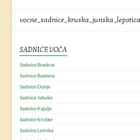
Sadnice
Rasadnik
vocne_sadnice_kruska_junska_lepotic
Gajić
Vrhunske
SADNICE VOĆA
voćne
sadnice
Sadnice Breskve
u
Rasadniku
Sadnice Badema
Gajić
Sadnice Dunje
Sadnice Jabuke
Sadnice Kajsije
Sadnice Kruške
Sadnice Lešnika